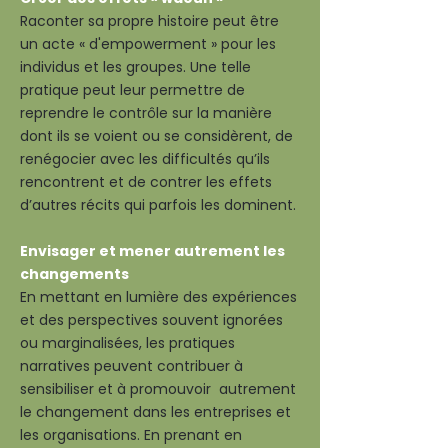
Raconter sa propre histoire peut être
un acte « d'empowerment » pour les
individus et les groupes. Une telle
pratique peut leur permettre de
reprendre le contrôle sur la manière
dont ils se voient ou se considèrent, de
renégocier avec les difficultés qu’ils
rencontrent et de contrer les effets
d’autres récits qui parfois les dominent.
Envisager et mener autrement les
changements
En mettant en lumière des expériences
et des perspectives souvent ignorées
ou marginalisées, les pratiques
narratives peuvent contribuer à
sensibiliser et à promouvoir autrement
le changement dans les entreprises et
les organisations. En prenant en