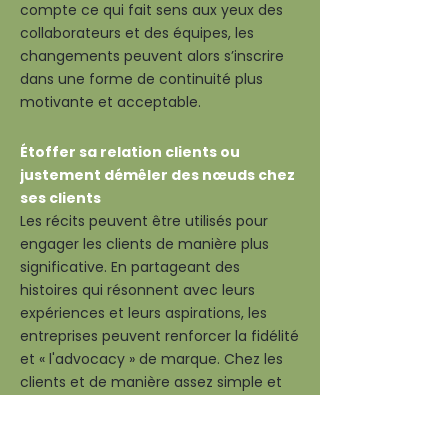
compte ce qui fait sens aux yeux des
collaborateurs et des équipes, les
changements peuvent alors s’inscrire
dans une forme de continuité plus
motivante et acceptable.
Étoffer sa relation clients ou
justement démêler des nœuds chez
ses clients
Les récits peuvent être utilisés pour
engager les clients de manière plus
significative. En partageant des
histoires qui résonnent avec leurs
expériences et leurs aspirations, les
entreprises peuvent renforcer la fidélité
et « l'advocacy » de marque. Chez les
clients et de manière assez simple et
convaincante, il devient possible aussi
d’éclairer différemment des situations